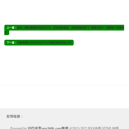
上一篇：
就这一键电脑重装系统的方法，系统想换就换，保姆级教程来了 #重装系统 #一键重装 #电脑知
识
下一篇：
安徽检察机关依法对杜平太涉嫌受贿案提起公诉
友情链接：
Powered by
沙巴体育app344k.com靠谱
@2013-2022
RSS地图
HTML地图